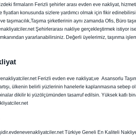
zdeki firmaların Ferizli şehirler arası evden eve nakliyat, hizme
e fiyatları konusunda sizlere yardımcı olmak için fikir edinebilir
e taşımacılık,Taşıma şirketlerinin aynı zamanda Ofis, Büro taşıma 
nakliyatciler.net Şehirlerarası nakliye gerçekleştirmek istiyor is
imkanından yararlanabilirsiniz. Değerli üyelerimiz, taşınma işlem
liyat
enakliyatciler.net Ferizli evden eve nakliyat,ve Asansorlu Taşıma
rtışı, ülkenin belirli yüzlerinin hanelerle kaplanmasına sebep ol
inalar dikilir ki yüzölçümünden tasarruf edilsin. Yüksek katlı bi
iyatciler.net
t
idir.evdenevenakliyatciler.net Türkiye Geneli En Kaliteli Nakliy