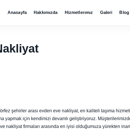
Anasayfa
Hakkımızda
Hizmetlerımız
Galeri
Blog
akliyat
rfez şehirler arası evden eve nakliyat, en kaliteli taşıma hizmet
şıma yapmak için kendimizi devamlı geliştiriyoruz. Müşterilerimizd
e nakliyat firmaları arasında en iyisi olduğumuza yürekten inana