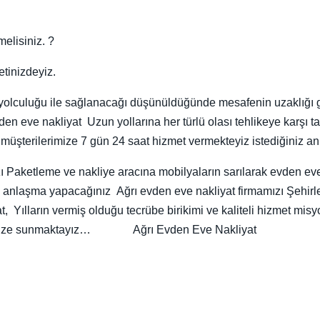
elisiniz. ?
tinizdeyiz.
a yolculuğu ile sağlanacağı düşünüldüğünde mesafenin uzaklığı g
evden eve nakliyat Uzun yollarına her türlü olası tehlikeye karş
müşterilerimize 7 gün 24 saat hizmet vermekteyiz istediğiniz an ar
zı Paketleme ve nakliye aracına mobilyaların sarılarak evden ev
 ve anlaşma yapacağınız Ağrı evden eve nakliyat firmamızı Şehir
, Yılların vermiş olduğu tecrübe birikimi ve kaliteli hizmet misyo
ilerimize sunmaktayız… Ağrı Evden Eve Nakliyat