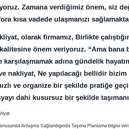
nıyoruz. Zamana verdiğimiz önem, siz değ
ora kısa vadede ulaşmanızı sağlamakta
liyat, olarak firmamız, Birlikte çalıştığ
in kalitesine önem veriyoruz. “Ama bana
le karşılaşmamak adına gündelik hayat
e nakliyat, Ne yapılacağı bellidir bizim
lı ve organize bir şekilde pratiğe geçir
yayı dahi kusursuz bir şekilde taşımanı
liyat
t Konusunda Anlaşma Sağlandıgında Taşıma Planlama bilgisi veril